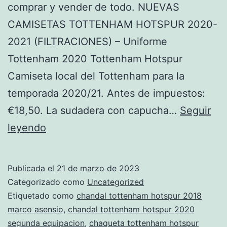
comprar y vender de todo. NUEVAS
CAMISETAS TOTTENHAM HOTSPUR 2020-
2021 (FILTRACIONES) – Uniforme
Tottenham 2020 Tottenham Hotspur
Camiseta local del Tottenham para la
temporada 2020/21. Antes de impuestos:
€18,50. La sudadera con capucha…
Seguir
Viejos
leyendo
Estadios:
Las
Publicada el
21 de marzo de 2023
Giras
Categorizado como
Uncategorized
Del
Etiquetado como
chandal tottenham hotspur 2018
marco asensio
,
chandal tottenham hotspur 2020
Everton
segunda equipacion
,
chaqueta tottenham hotspur