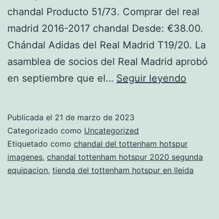
chandal Producto 51/73. Comprar del real
madrid 2016-2017 chandal Desde: €38.00.
Chándal Adidas del Real Madrid T19/20. La
asamblea de socios del Real Madrid aprobó
Camise
en septiembre que el…
Seguir leyendo
Del
Totten
Publicada el
21 de marzo de 2023
Visitan
Categorizado como
Uncategorized
Etiquetado como
chandal del tottenham hotspur
imagenes
,
chandal tottenham hotspur 2020 segunda
equipacion
,
tienda del tottenham hotspur en lleida