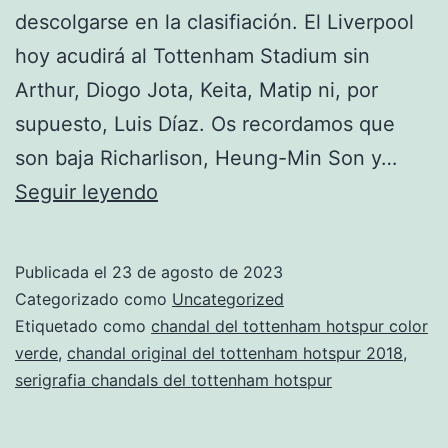
descolgarse en la clasifiación. El Liverpool
hoy acudirá al Tottenham Stadium sin
Arthur, Diogo Jota, Keita, Matip ni, por
supuesto, Luis Díaz. Os recordamos que
son baja Richarlison, Heung-Min Son y…
chandal
Seguir leyendo
negra
del
Publicada el
23 de agosto de 2023
tottenham
Categorizado como
Uncategorized
hotspur
Etiquetado como
chandal del tottenham hotspur color
verde
,
chandal original del tottenham hotspur 2018
,
2015
serigrafia chandals del tottenham hotspur