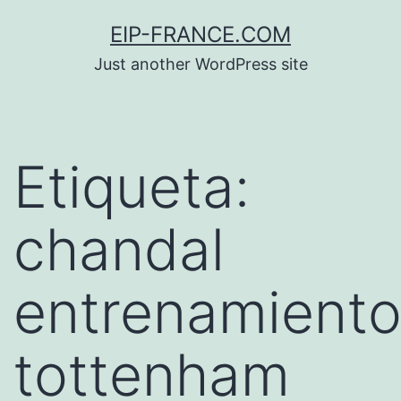
Saltar
EIP-FRANCE.COM
al
Just another WordPress site
contenido
Etiqueta:
chandal
entrenamient
tottenham