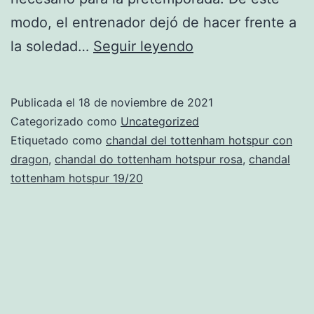
modo, el entrenador dejó de hacer frente a
chandal
la soledad…
Seguir leyendo
oficial
tottenham
Publicada el
18 de noviembre de 2021
hotspur
Categorizado como
Uncategorized
110
Etiquetado como
chandal del tottenham hotspur con
dragon
,
chandal do tottenham hotspur rosa
,
chandal
aniversario
tottenham hotspur 19/20