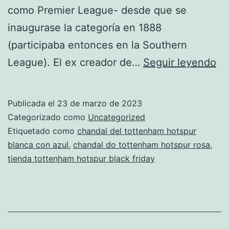
como Premier League- desde que se
inaugurase la categoría en 1888
(participaba entonces en la Southern
ch
League). El ex creador de…
Seguir leyendo
to
ho
Publicada el
23 de marzo de 2023
20
Categorizado como
Uncategorized
ce
Etiquetado como
chandal del tottenham hotspur
blanca con azul
,
chandal do tottenham hotspur rosa
,
tienda tottenham hotspur black friday