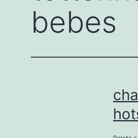
bebes
cha
hot