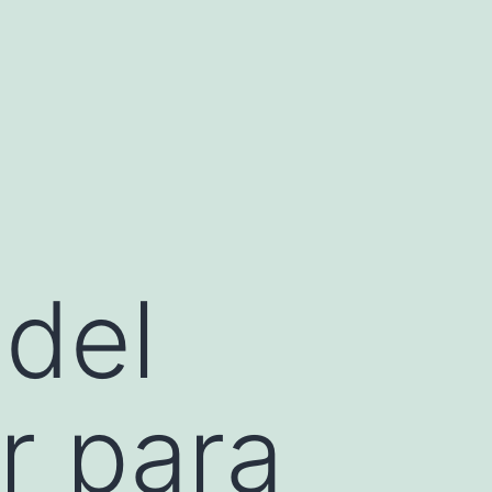
 del
r para