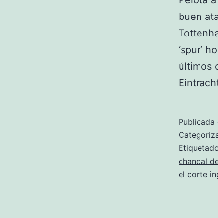
Pelota a
buen ata
Tottenha
‘spur’ h
últimos 
Eintrach
Publicada 
Categori
Etiqueta
chandal de
el corte in