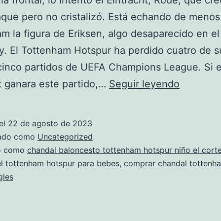
 la frontal, lo intentó el Eintracht, Rode, que cr
que pero no cristalizó. Está echando de menos
m la figura de Eriksen, algo desaparecido en e
oy. El Tottenham Hotspur ha perdido cuatro de s
cinco partidos de UEFA Champions League. Si e
chandal
t ganara este partido,…
Seguir leyendo
del
tottenh
el
22 de agosto de 2023
hotspur
zado como
Uncategorized
adizero
do como
chandal baloncesto tottenham hotspur niño el corte
l tottenham hotspur para bebes
,
comprar chandal tottenh
gles