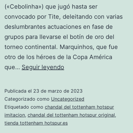
(«Cebolinha») que jugó hasta ser
convocado por Tite, deleitando con varias
deslumbrantes actuaciones en fase de
grupos para llevarse el botín de oro del
torneo continental. Marquinhos, que fue
otro de los héroes de la Copa América
nueva
que…
Seguir leyendo
chandal
tottenham
Publicada el
23 de marzo de 2023
hotspur
Categorizado como
Uncategorized
2019
Etiquetado como
chandal del tottenham hotspur
imitacion
,
chandal del tottenham hotspur original
,
tienda tottenham hotspur.es