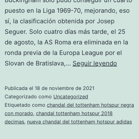
puesto en la Liga 1969-70, mejorando, eso
sí, la clasificación obtenida por Josep
Seguer. Solo cuatro días más tarde, el 25
de agosto, la AS Roma era eliminada en la
ronda previa de la Europa League por el
sudade
Slovan de Bratislava,…
Seguir leyendo
totten
hotspur
Publicada el
18 de noviembre de 2021
2017-
Categorizado como
Uncategorized
2018
Etiquetado como
chandal del tottenham hotspur negra
con morado
,
chandal tottenham hotspur 2018
3
decimas
,
nueva chandal del tottenham hotspur adidas
equipa