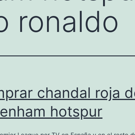
no ronaldo
prar chandal roja d
tenham hotspur