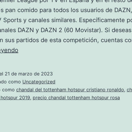
remier League por TV en España y en el resto d
s pan comido para todos los usuarios de DAZN
Sports y canales similares. Específicamente p
anales DAZN y DAZN 2 (60 Movistar). Si deseas
en sus partidos de esta competición, cuentas co
comprar
leyendo
chandal
roja
el
21 de marzo de 2023
del
zado como
Uncategorized
tottenham
do como
chandal del tottenham hotspur cristiano ronaldo
,
ch
 hotspur 2019
,
precio chandal tottenham hotspur rosa
hotspur