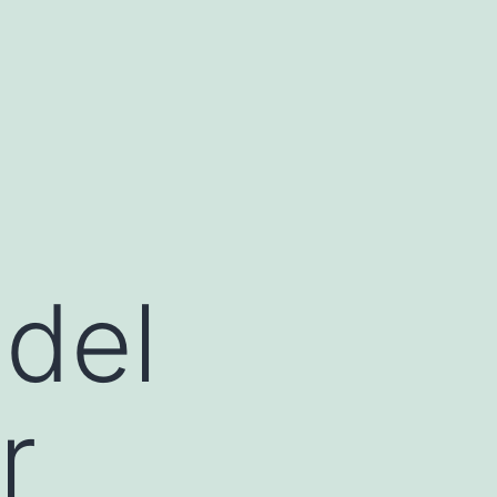
 del
r