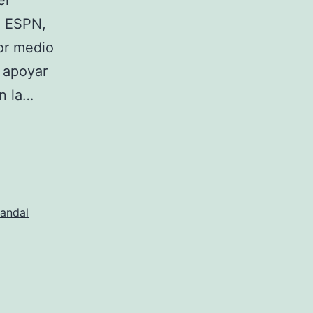
el
, ESPN,
or medio
 apoyar
n la…
andal