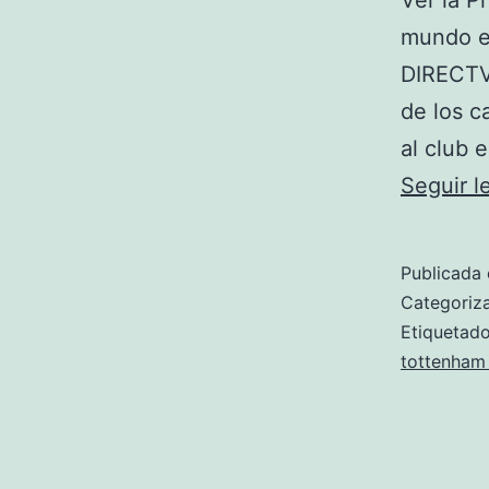
Ver la P
mundo e
DIRECTV 
de los c
al club 
Seguir 
Publicada 
Categori
Etiqueta
tottenham