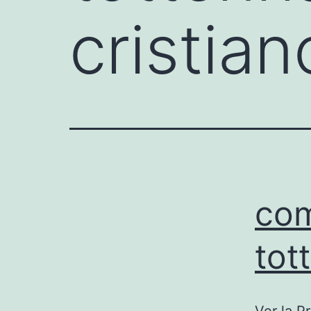
cristia
com
tot