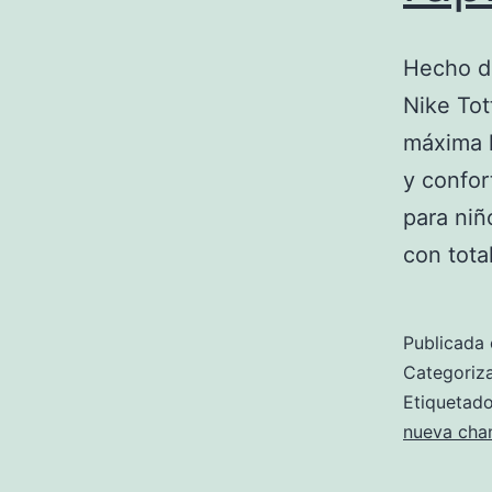
Hecho de
Nike Tot
máxima l
y confor
para niñ
con tota
Publicada 
Categori
Etiqueta
nueva chan