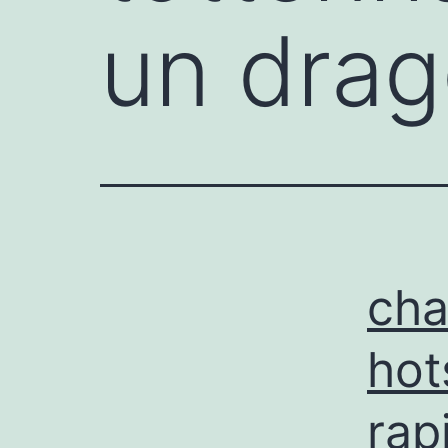
un dra
cha
hot
rap