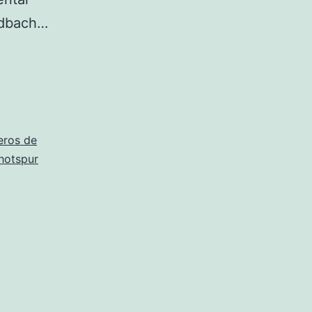
adbach…
ros de
hotspur