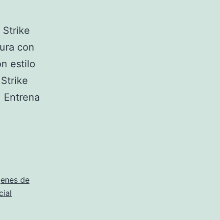
 Strike
tura con
n estilo
Strike
. Entrena
enes de
cial