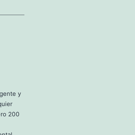
igente y
quier
ero 200
ental