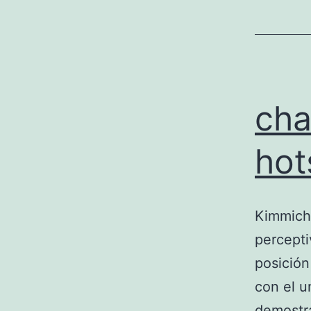
cha
hot
Kimmich 
percepti
posición
con el u
demostr