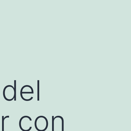
 del
r con