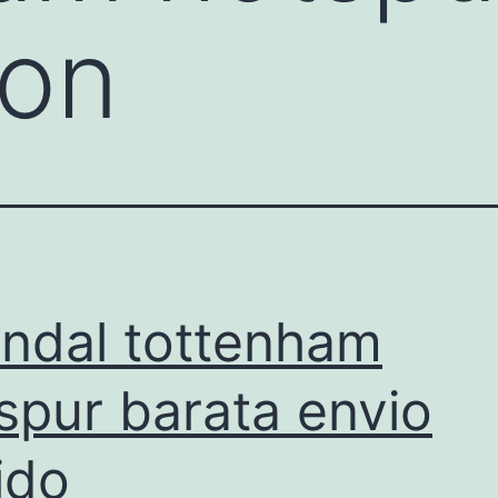
gon
ndal tottenham
spur barata envio
ido