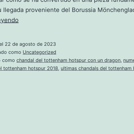
u llegada proveniente del Borussia Mönchengl
chandal
leyendo
tottenham
hotspur
el
22 de agosto de 2023
2018
zado como
Uncategorized
ecuador
do como
chandal del tottenham hotspur con un dragon
,
nume
l tottenham hotspur 2018
,
ultimas chandals del tottenham 