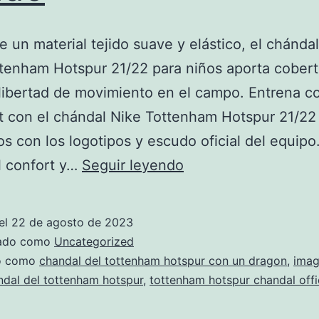
 un material tejido suave y elástico, el chándal
tenham Hotspur 21/22 para niños aporta cober
ibertad de movimiento en el campo. Entrena co
t con el chándal Nike Tottenham Hotspur 21/22 
os con los logotipos y escudo oficial del equipo
chandal
l confort y…
Seguir leyendo
tottenham
hotspur
el
22 de agosto de 2023
barata
zado como
Uncategorized
envio
do como
chandal del tottenham hotspur con un dragon
,
imag
dal del tottenham hotspur
,
tottenham hotspur chandal offi
rapido