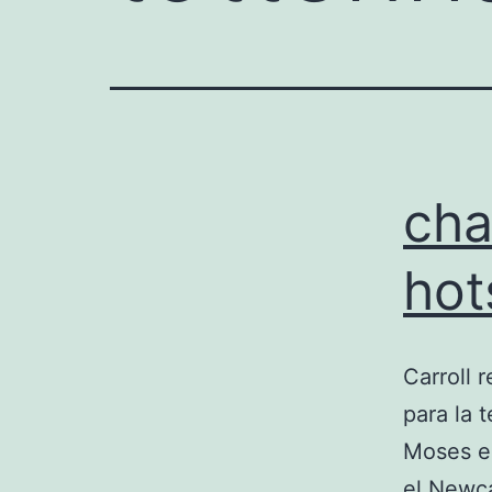
cha
hot
Carroll 
para la 
Moses en
el Newca