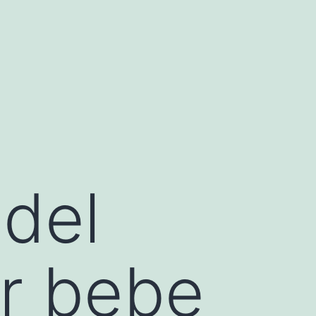
 del
r bebe