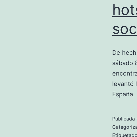
hot
soc
De hecho
sábado 8
encontra
levantó 
España. 
Publicada 
Categori
Etiqueta