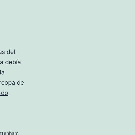
as del
ya debía
da
ercopa de
chandals
ndo
del
tottenham
hotspur
dream
ottenham