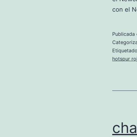
con el N
Publicada 
Categori
Etiqueta
hotspur ro
cha