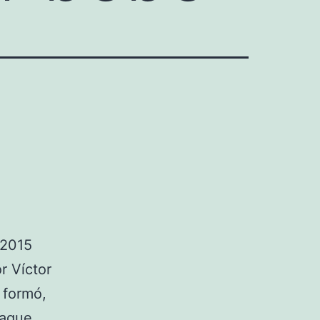
 2015
r Víctor
 formó,
eague