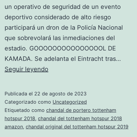
un operativo de seguridad de un evento
deportivo considerado de alto riesgo
participará un dron de la Policía Nacional
que sobrevolará las inmediaciones del
estadio. GOOOOOOOOOOOOOOOL DE
KAMADA. Se adelanta el Eintracht tras…
la
Seguir leyendo
primera
chandal
Publicada el
22 de agosto de 2023
del
Categorizado como
Uncategorized
tottenham
Etiquetado como
chandal de portero tottenham
hotspur 2018
,
chandal del tottenham hotspur 2018
hotspur
amazon
,
chandal original del tottenham hotspur 2019