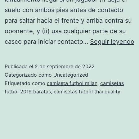
suelo con ambos pies antes de contacto
para saltar hacia el frente y arriba contra su
oponente, y (ii) usa cualquier parte de su
c
casco para iniciar contacto…
Seguir leyendo
q
e
Publicada el
2 de septiembre de 2022
e
Categorizado como
Uncategorized
d
Etiquetado como
camiseta futbol milan
,
camisetas
futbol 2019 baratas
,
camisetas futbol thai quality
u
c
d
f