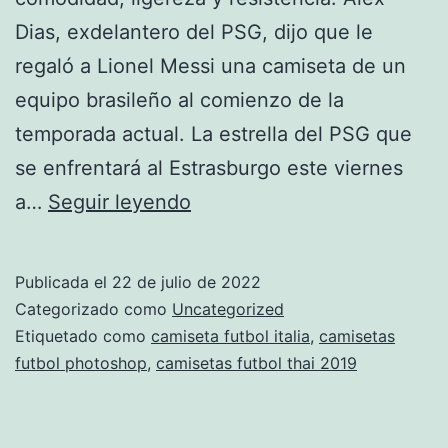
Dias, exdelantero del PSG, dijo que le
regaló a Lionel Messi una camiseta de un
equipo brasileño al comienzo de la
temporada actual. La estrella del PSG que
se enfrentará al Estrasburgo este viernes
Top
a…
Seguir leyendo
10
Camisetas
Publicada el
22 de julio de 2022
De
Categorizado como
Uncategorized
Fútbol
Etiquetado como
camiseta futbol italia
,
camisetas
futbol photoshop
,
camisetas futbol thai 2019
Más
Bonitas
2022