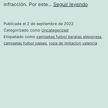
camiseta
infracción. Por este…
Seguir leyendo
de
futbol
Publicada el
2 de septiembre de 2022
de
Categorizado como
Uncategorized
croacia
Etiquetado como
camisetas futbol baratas aliexpress
,
camisetas futbol paises
,
ropa de imitacion valencia