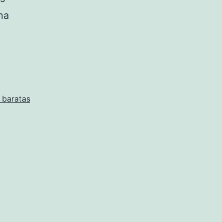
na
 baratas