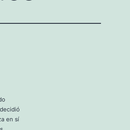
do
 decidió
a en sí
os