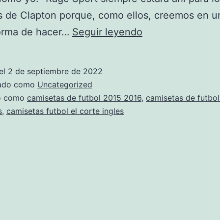
s de Clapton porque, como ellos, creemos en u
camiseta
orma de hacer…
Seguir leyendo
de
futbol
el
2 de septiembre de 2022
de
zado como
Uncategorized
egipto
do como
camisetas de futbol 2015 2016
,
camisetas de futbol
s
,
camisetas futbol el corte ingles