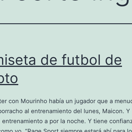
iseta de futbol de
pto
nter con Mourinho había un jugador que a menu
borracho al entrenamiento del lunes, Maicon. Y
 entrenamiento a por la noche. Y tiene confianz
omo yo. “Rage Sport siempre estará ahí para l