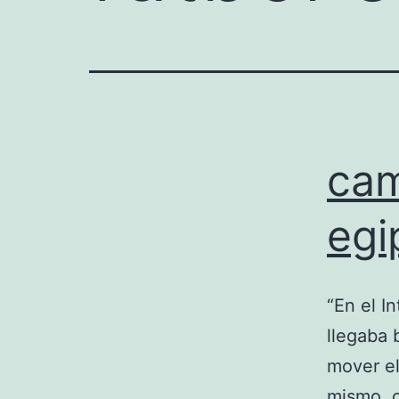
cam
egi
“En el I
llegaba 
mover el
mismo, c