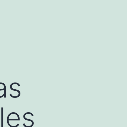
as
les