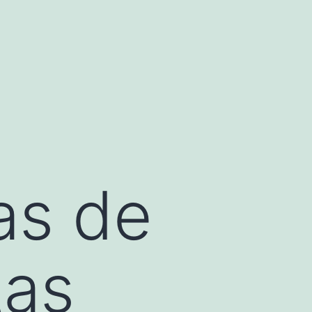
as de
tas