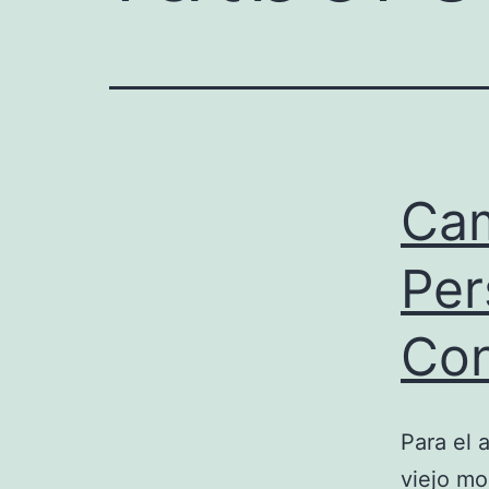
Cam
Per
Con
Para el 
viejo mo