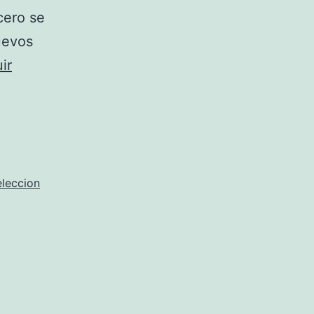
cero se
uevos
ir
eleccion