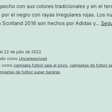
 pecho con sus colores tradicionales y en el ter
 por el negro con rayas irregulares rojas. Los n
a Scotland 2016 son hechos por Adidas y…
Segu
Camisetas
De
Futbol
el
22 de julio de 2022
Personalizadas
zado como
Uncategorized
do como
camiseta futbol sala el pozo
,
camisetas de futbol s
misetas de futbol super baratas
Diseño
Confeccion
Y
Modelos