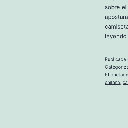
sobre el
apostará
camiset
leyendo
Publicada 
Categori
Etiqueta
chilena
,
ca