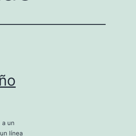
ño
o a un
un línea