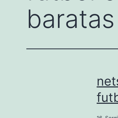
baratas
net
fut