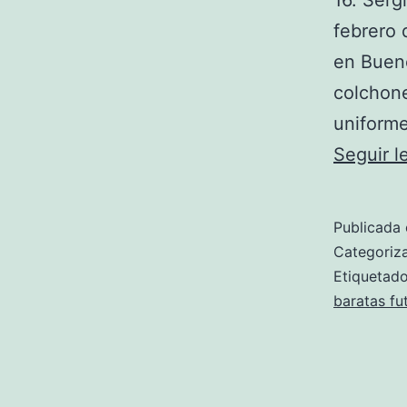
16. Serg
febrero 
en Bueno
colchone
uniforme
Seguir 
Publicada 
Categori
Etiqueta
baratas fu