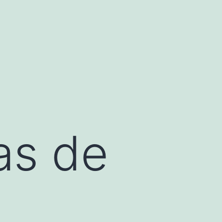
as de
y