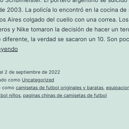
io Schulmeister. El portero argentino se suicidó
de 2003. La policía lo encontró en la cocina de
s Aires colgado del cuello con una correa. Los
ros y Nike tomaron la decisión de hacer un ter
 diferente, la verdad se sacaron un 10. Son po
netshoes
leyendo
camisetas
de
el
2 de septiembre de 2022
futbol
zado como
Uncategorized
do como
camisetas de futbol originales y baratas
,
equipacio
tbol niños
,
paginas chinas de camisetas de futbol