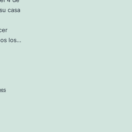
 el 4 de
 su casa
cer
cos los…
nes