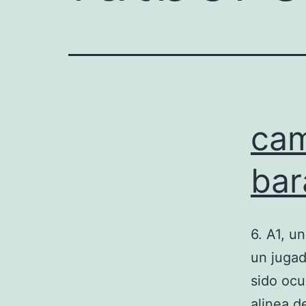
cam
bar
6. A1, u
un jugad
sido ocu
alinea d