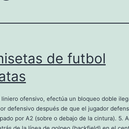
isetas de futbol
atas
n liniero ofensivo, efectúa un bloqueo doble ileg
or defensivo después de que el jugador defens
pado por A2 (sobre o debajo de la cintura). 5. A
etrás de la línea de golpeo (backfield) en el cen