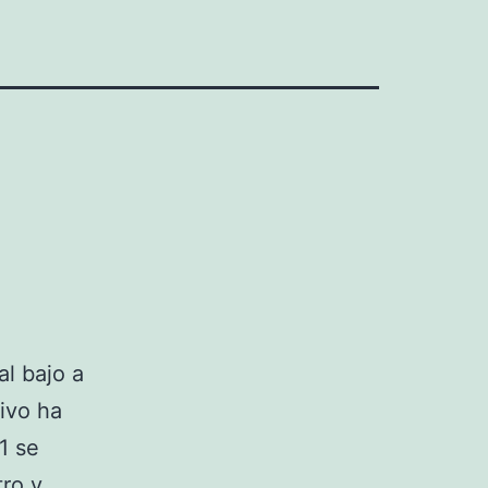
al bajo a
ivo ha
1 se
tro y