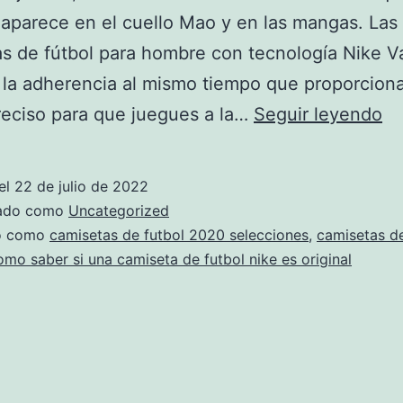
aparece en el cuello Mao y en las mangas. Las
s de fútbol para hombre con tecnología Nike V
la adherencia al mismo tiempo que proporcion
To
reciso para que juegues a la…
Seguir leyendo
10
Me
el
22 de julio de 2022
Ti
zado como
Uncategorized
D
do como
camisetas de futbol 2020 selecciones
,
camisetas de
omo saber si una camiseta de futbol nike es original
Ca
D
Fú
–
W