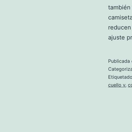
también 
camiseta
reducen 
ajuste p
Publicada 
Categori
Etiqueta
cuello v
,
c