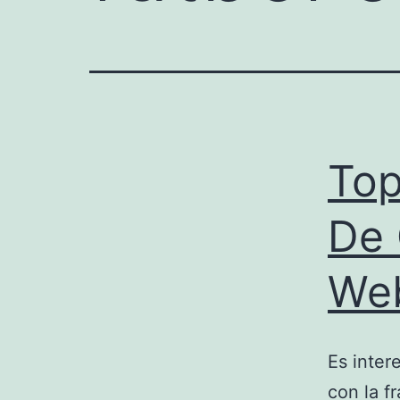
Top
De 
Web
Es inter
con la f