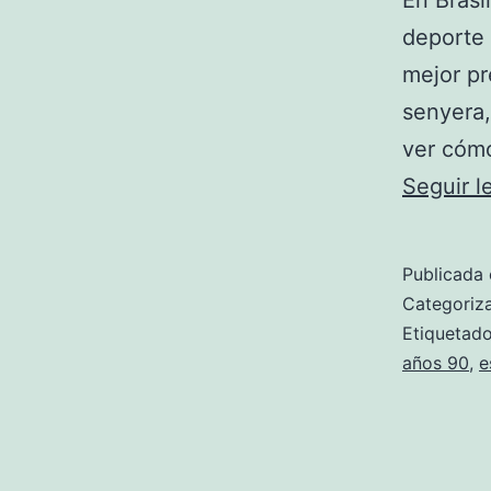
En Brasi
deporte 
mejor pr
senyera,
ver cómo
Seguir 
Publicada 
Categori
Etiqueta
años 90
,
e