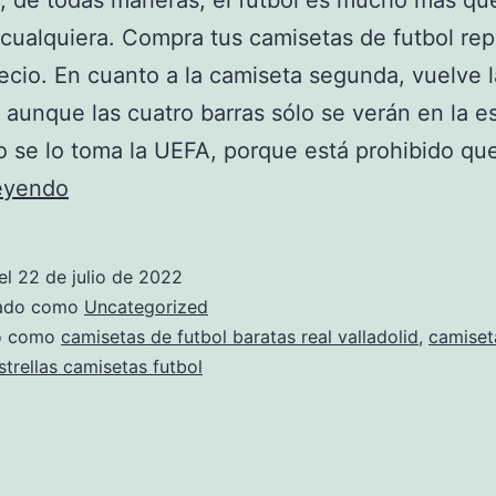
l, de todas maneras, el futbol es mucho más qu
cualquiera. Compra tus camisetas de futbol repl
ecio. En cuanto a la camiseta segunda, vuelve l
 aunque las cuatro barras sólo se verán en la e
 se lo toma la UEFA, porque está prohibido qu
Camisetas
leyendo
Inolvidables
De
el
22 de julio de 2022
La
zado como
Uncategorized
Historia
do como
camisetas de futbol baratas real valladolid
,
camiset
strellas camisetas futbol
Del
Fútbol