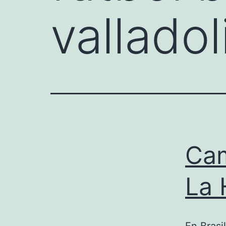
valladol
Cam
La 