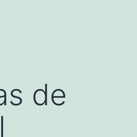
as de
l