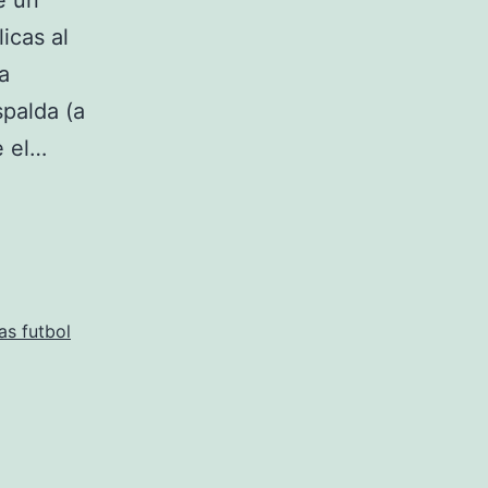
e un
icas al
a
spalda (a
e el…
as futbol