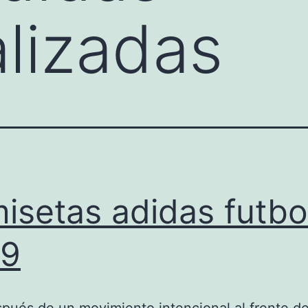
lizadas
isetas adidas futbo
19