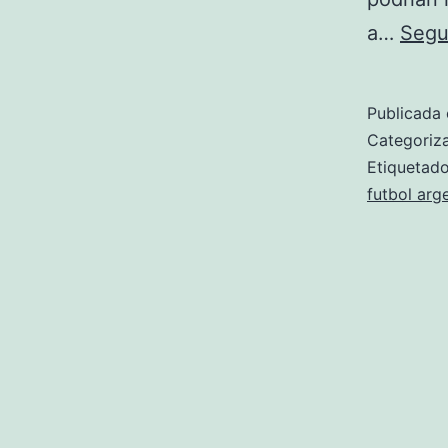
a…
Segu
Publicada 
Categori
Etiqueta
futbol arg