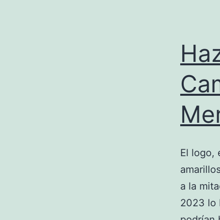
Haz
Cam
Me
El logo,
amarillo
a la mit
2023 lo 
podrían 