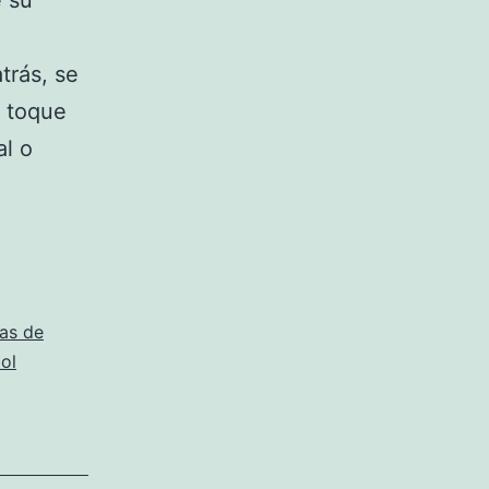
e su
trás, se
n toque
al o
as de
ol