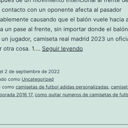
espués de un movimiento intencional al frente d
 contacto con un oponente afecta al pasador
ablemente causando que el balón vuele hacia a
a un pase al frente, sin importar donde el baló
, un jugador, camiseta real madrid 2023 un ofici
camisetas
r otra cosa. 1.…
Seguir leyendo
adidas
futbol
el
2 de septiembre de 2022
2019
zado como
Uncategorized
do como
camisetas de futbol adidas personalizadas
,
camiset
porada 2016 17
,
como quitar numeros de camisetas de futb