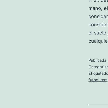
1. Si, d
mano, el
consider
consider
el suelo
cualquie
Publicada 
Categori
Etiqueta
futbol tem