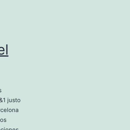
el
s
&1 justo
rcelona
nos
aciones