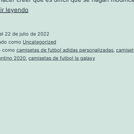
Hazte
ir leyendo
Con
Las
el
22 de julio de 2022
Nuevas
zado como
Uncategorized
Camisetas
do como
camisetas de futbol adidas personalizadas
,
camiset
entino 2020
,
camisetas de futbol la galaxy
De
Fútbol
Del
Mercado