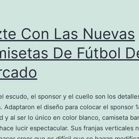
te Con Las Nuevas
isetas De Fútbol D
rcado
 el escudo, el sponsor y el cuello son los detalle
s. Adaptaron el diseño para colocar el sponsor 1
ad y al ser lo único en color blanco, camiseta ba
hace lucir espectacular. Sus franjas verticales 
hacer creer que es difícil que se hagan modific