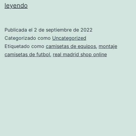
camiseta
leyendo
seleccion
andaluza
Publicada el
2 de septiembre de 2022
futbol
Categorizado como
Uncategorized
Etiquetado como
camisetas de equipos
,
montaje
camisetas de futbol
,
real madrid shop online