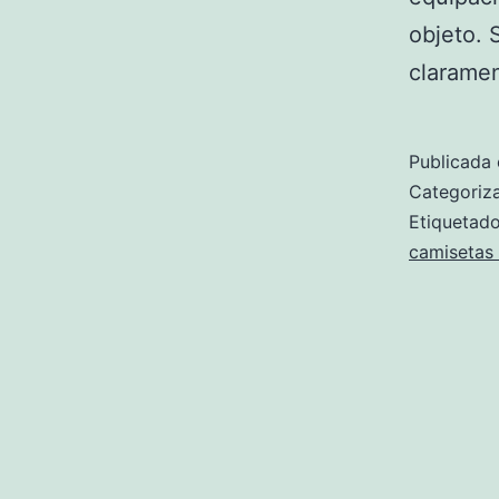
objeto. 
clarame
Publicada 
Categori
Etiqueta
camisetas 