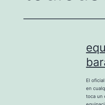
equ
bar
El ofici
en cualq
toca un 
equipaci