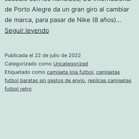
de Porto Alegre da un gran giro al cambiar
de marca, para pasar de Nike (8 años)…
Top
Seguir leyendo
10
Camisetas
Publicada el
22 de julio de 2022
De
Categorizado como
Uncategorized
Fútbol
Etiquetado como
camiseta loja futbol
,
camisetas
futbol baratas sin gastos de envio
,
replicas camisetas
Más
futbol retro
Bonitas
2022
–
2022