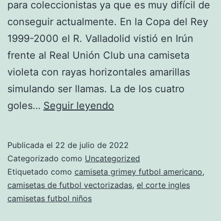
para coleccionistas ya que es muy difícil de
conseguir actualmente. En la Copa del Rey
1999-2000 el R. Valladolid vistió en Irún
frente al Real Unión Club una camiseta
violeta con rayas horizontales amarillas
simulando ser llamas. La de los cuatro
Camisetas
goles…
Seguir leyendo
De
Futbol
Publicada el
22 de julio de 2022
Personalizadas
Categorizado como
Uncategorized
Etiquetado como
camiseta grimey futbol americano
,
camisetas de futbol vectorizadas
,
el corte ingles
Diseño
camisetas futbol niños
Confeccion