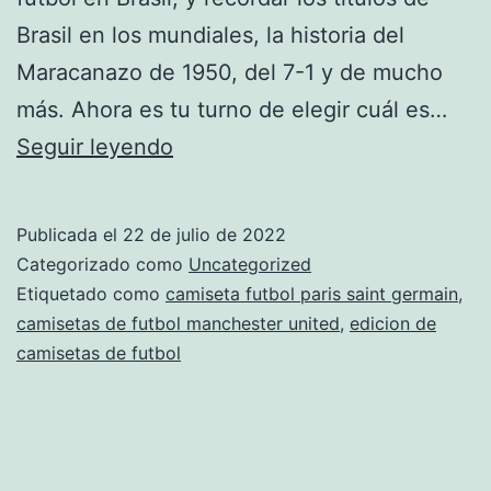
Brasil en los mundiales, la historia del
Maracanazo de 1950, del 7-1 y de mucho
más. Ahora es tu turno de elegir cuál es…
Top
Seguir leyendo
10
Camisetas
Publicada el
22 de julio de 2022
De
Categorizado como
Uncategorized
Fútbol
Etiquetado como
camiseta futbol paris saint germain
,
camisetas de futbol manchester united
,
edicion de
Más
camisetas de futbol
Bonitas
2022
–
2022