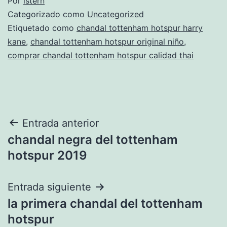
Por
istern
Categorizado como
Uncategorized
Etiquetado como
chandal tottenham hotspur harry
kane
,
chandal tottenham hotspur original niño
,
comprar chandal tottenham hotspur calidad thai
Navegación
Entrada anterior
chandal negra del tottenham
de
hotspur 2019
entradas
Entrada siguiente
la primera chandal del tottenham
hotspur