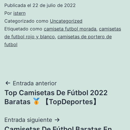
Publicada el
22 de julio de 2022
Por
istern
Categorizado como
Uncategorized
Etiquetado como
camiseta futbol morada
,
camisetas
de futbol rojo y blanco
,
camisetas de portero de
futbol
Navegación
Entrada anterior
Top Camisetas De Fútbol 2022
de
Baratas
【TopDeportes】
entradas
Entrada siguiente
Camisetas De Fútbol Baratas En