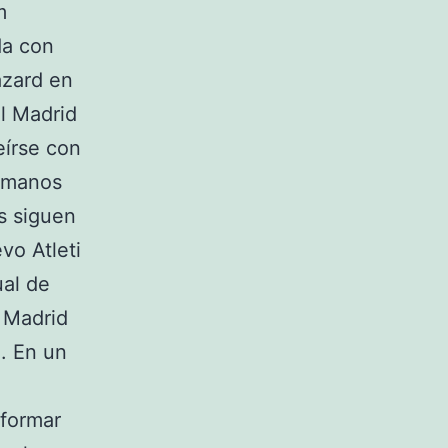
m
da con
azard en
al Madrid
írse con
a manos
s siguen
vo Atleti
ual de
 Madrid
o. En un
formar