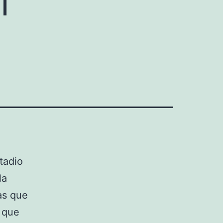
tadio
la
as que
 que