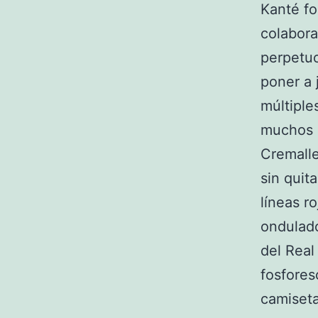
Kanté fo
colabor
perpetuo
poner a 
múltiple
muchos r
Cremalle
sin quit
líneas r
ondulado
del Real
fosfores
camiseta