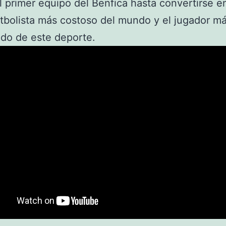
l primer equipo del Benfica hasta convertirse en
utbolista más costoso del mundo y el jugador m
do de este deporte.