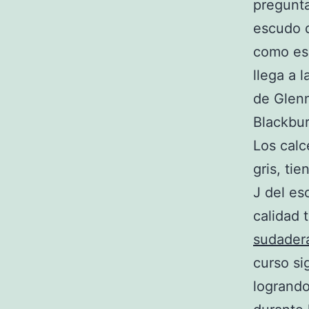
pregunta
escudo d
como es 
llega a 
de Glenn
Blackbur
Los calc
gris, ti
J del es
calidad 
sudader
curso si
logrando