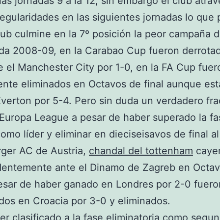
las jornadas 9 a la 12, sin embargo el club atra
rregularidades en las siguientes jornadas lo que
lub culmine en la 7º posición la peor campaña d
a 2008-09, en la Carabao Cup fueron derrotad
te el Manchester City por 1-0, en la FA Cup fuer
te eliminados en Octavos de final aunque est
Everton por 5-4. Pero sin duda un verdadero fr
Europa League a pesar de haber superado la fa
omo líder y eliminar en dieciseisavos de final al
ger AC de Austria,
chandal del tottenham
caye
dentemente ante el Dinamo de Zagreb en Octa
pesar de haber ganado en Londres por 2-0 fuero
os en Croacia por 3-0 y eliminados.
er clasificado a la fase eliminatoria como segu