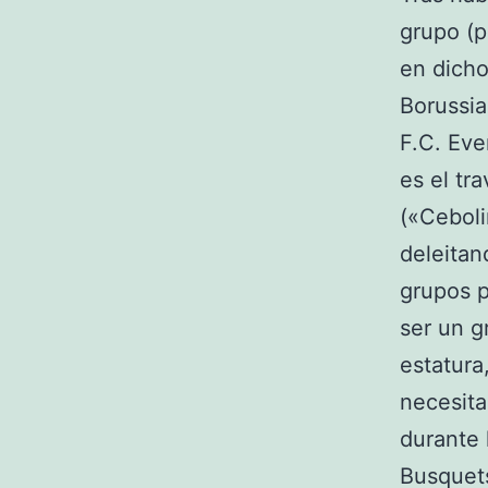
grupo (p
en dicho
Borussia
F.C. Eve
es el tr
(«Ceboli
deleitan
grupos p
ser un g
estatura
necesita
durante 
Busquets