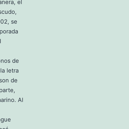
nera, el
escudo,
002, se
mporada
l
onos de
la letra
 son de
parte,
arino. Al
eague