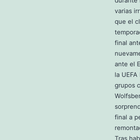
durante 
varias i
que el c
temporad
final an
nuevamen
ante el 
la UEFA 
grupos c
Wolfsber
sorpren
final a 
remontad
Tras hab