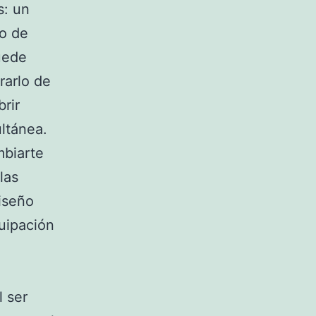
s: un
o de
uede
rarlo de
rir
ltánea.
mbiarte
las
iseño
quipación
l ser