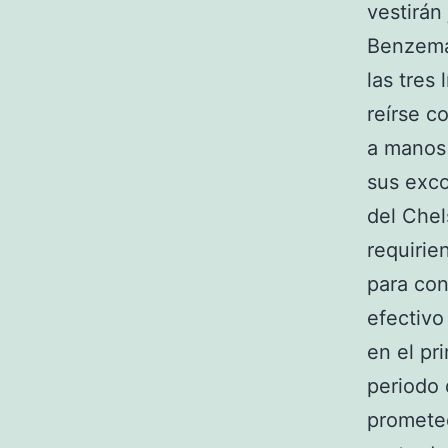
vestirán
Benzema,
las tres
reírse c
a manos
sus exco
del Chel
requirie
para con
efectivo
en el pr
periodo 
promete