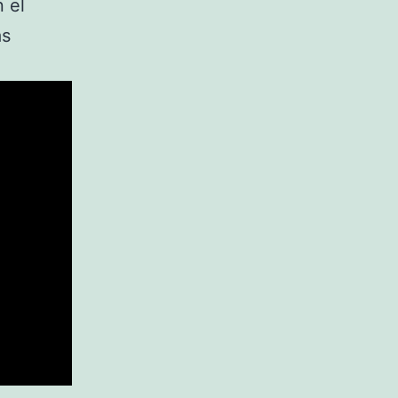
 el
ás