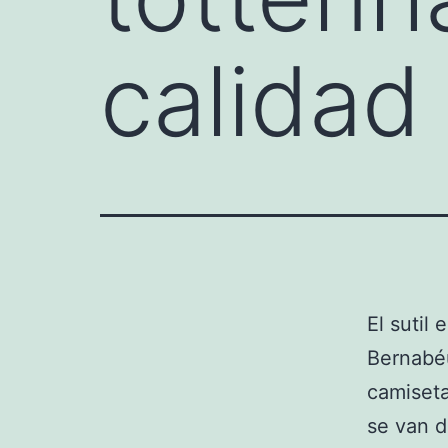
calidad 
El sutil
Bernabéu
camiseta
se van d