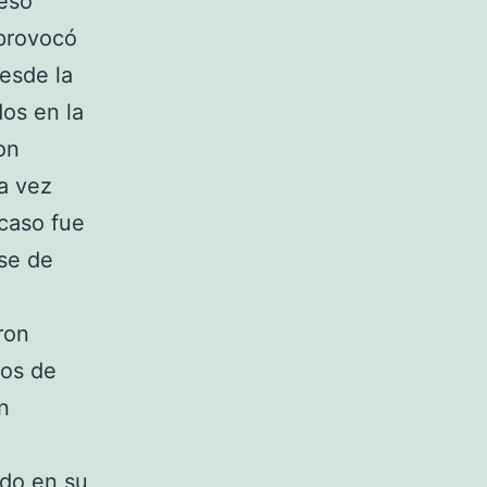
vesó
 provocó
esde la
os en la
on
a vez
acaso fue
se de
ron
vos de
n
ndo en su