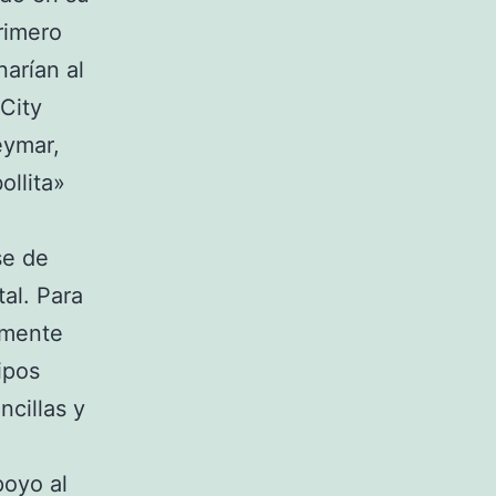
rimero
narían al
City
eymar,
ollita»
se de
tal. Para
emente
ipos
ncillas y
poyo al