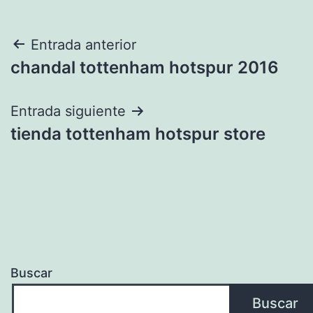
Navegación
Entrada anterior
chandal tottenham hotspur 2016
de
entradas
Entrada siguiente
tienda tottenham hotspur store
Buscar
Buscar