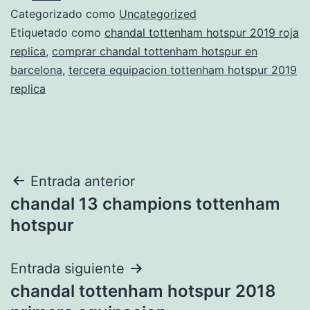
Categorizado como
Uncategorized
Etiquetado como
chandal tottenham hotspur 2019 roja
replica
,
comprar chandal tottenham hotspur en
barcelona
,
tercera equipacion tottenham hotspur 2019
replica
Navegación
Entrada anterior
chandal 13 champions tottenham
de
hotspur
entradas
Entrada siguiente
chandal tottenham hotspur 2018