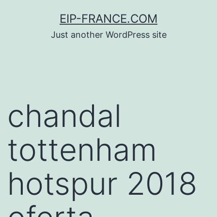
Saltar
EIP-FRANCE.COM
al
Just another WordPress site
contenido
chandal
tottenham
hotspur 2018