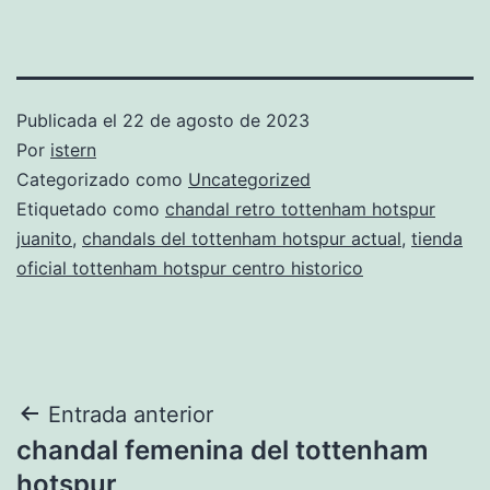
Publicada el
22 de agosto de 2023
Por
istern
Categorizado como
Uncategorized
Etiquetado como
chandal retro tottenham hotspur
juanito
,
chandals del tottenham hotspur actual
,
tienda
oficial tottenham hotspur centro historico
Navegación
Entrada anterior
chandal femenina del tottenham
de
hotspur