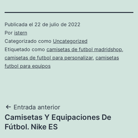
Publicada el
22 de julio de 2022
Por
istern
Categorizado como
Uncategorized
Etiquetado como
camisetas de futbol madridshop
,
camisetas de futbol para personalizar
,
camisetas
futbol para equipos
Navegación
Entrada anterior
Camisetas Y Equipaciones De
de
Fútbol. Nike ES
entradas